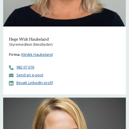
Hege Wiik Haukeland
Styremedlem (Nestleder)
Firma:
Klinikk Haukeland
982 07 076
Send en e-post
Besøk LinkedIn profil