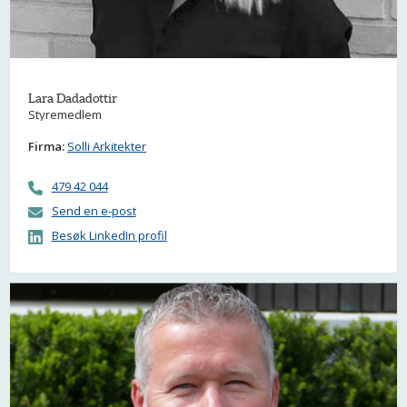
Lara Dadadottir
Styremedlem
Firma:
Solli Arkitekter
479 42 044
Send en e-post
Besøk LinkedIn profil