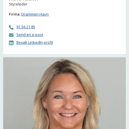
Styreleder
Firma:
Drammen Havn
91 56 21 85
Send en e-post
Besøk LinkedIn profil