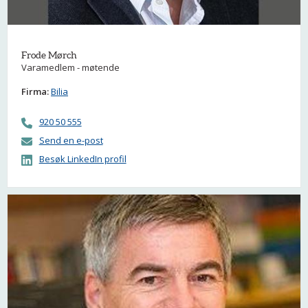
Frode Mørch
Varamedlem - møtende
Firma:
Bilia
920 50 555
Send en e-post
Besøk LinkedIn profil