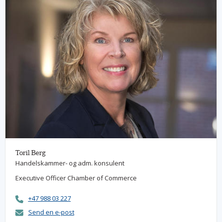
Toril Berg
Handelskammer- og adm. konsulent
Executive Officer Chamber of Commerce
+47 988 03 227
Send en e-post