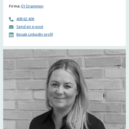
Firma:
EY Drammen
408 62 406
Send en e-post
Besøk LinkedIn profil