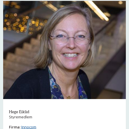
Hege Eiklid
Styremedlem
Firma:
Innocom