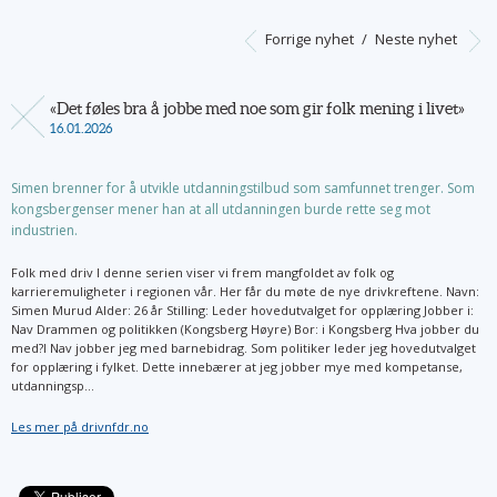
Forrige nyhet
/
Neste nyhet
«Det føles bra å jobbe med noe som gir folk mening i livet»
16.01.2026
Simen brenner for å utvikle utdanningstilbud som samfunnet trenger. Som
kongsbergenser mener han at all utdanningen burde rette seg mot
industrien.
Folk med driv I denne serien viser vi frem mangfoldet av folk og
karrieremuligheter i regionen vår. Her får du møte de nye drivkreftene. Navn:
Simen Murud Alder: 26 år Stilling: Leder hovedutvalget for opplæring Jobber i:
Nav Drammen og politikken (Kongsberg Høyre) Bor: i Kongsberg Hva jobber du
med?I Nav jobber jeg med barnebidrag. Som politiker leder jeg hovedutvalget
for opplæring i fylket. Dette innebærer at jeg jobber mye med kompetanse,
utdanningsp...
Les mer på drivnfdr.no