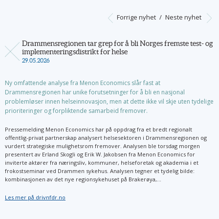
Forrige nyhet
/
Neste nyhet
Drammensregionen tar grep for å bli Norges fremste test- og
implementeringsdistrikt for helse
29.05.2026
Ny omfattende analyse fra Menon Economics slår fast at
Drammensregionen har unike forutsetninger for å bli en nasjonal
problemløser innen helseinnovasjon, men at dette ikke vil skje uten tydelige
prioriteringer og forpliktende samarbeid fremover.
Pressemelding Menon Economics har på oppdrag fra et bredt regionalt
offentlig-privat partnerskap analysert helsesektoren i Drammensregionen og
vurdert strategiske mulighetsrom fremover. Analysen ble torsdag morgen
presentert av Erland Skogli og Erik W. Jakobsen fra Menon Economics for
inviterte aktører fra næringsliv, kommuner, helseforetak og akademia i et
frokostseminar ved Drammen sykehus. Analysen tegner et tydelig bilde:
kombinasjonen av det nye regionsykehuset på Brakerøya,...
Les mer på drivnfdr.no