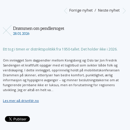
Forrige nyhet
/
Neste nyhet
Drømmen om pendlertoget
28.01.2026
Ett tog i timen er distriktspolitikk fra 1950-tallet. Det holder ikke i 2026.
Om innlegget Som dagpendler mellom Kongsberg og Oslo tar Jon Fredrik
Sandengen et kraftfullt oppgjør med et togtilbud som svikter både folk og
verdiskaping. I dette innlegget, opprinnelig holdt på mobilitetskonferansen
Drammen på skinner, etterlyser han bedre komfort, punktlighet, ærlig
informasjon og hyppigere avganger – og minner beslutningstakerne om at
fungerende jernbane ikke er luksus, men en forutsetning for regionens
utvikling. Jeg er altså en helt va...
Les mer på drivnfdr.no